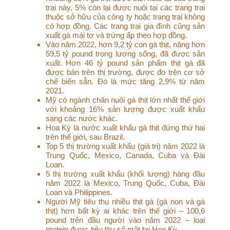
trại này, 5% còn lại được nuôi tại các trang trại
thuộc sở hữu của công ty hoặc trang trại không
có hợp đồng. Các trang trại gia đình cũng sản
xuất gà mái tơ và trứng ấp theo hợp đồng.
Vào năm 2022, hơn 9,2 tỷ con gà thịt, nặng hơn
59,5 tỷ pound trọng lượng sống, đã được sản
xuất. Hơn 46 tỷ pound sản phẩm thịt gà đã
được bán trên thị trường, được đo trên cơ sở
chế biến sẵn. Đó là mức tăng 2,9% từ năm
2021.
Mỹ có ngành chăn nuôi gà thịt lớn nhất thế giới
với khoảng 16% sản lượng được xuất khẩu
sang các nước khác.
Hoa Kỳ là nước xuất khẩu gà thịt đứng thứ hai
trên thế giới, sau Brazil.
Top 5 thị trường xuất khẩu (giá trị) năm 2022 là
Trung Quốc, Mexico, Canada, Cuba và Đài
Loan.
5 thị trường xuất khẩu (khối lượng) hàng đầu
năm 2022 là Mexico, Trung Quốc, Cuba, Đài
Loan và Philippines.
Người Mỹ tiêu thụ nhiều thịt gà (gà non và gà
thịt) hơn bất kỳ ai khác trên thế giới – 100,6
pound trên đầu người vào năm 2022 – loại
protein được tiêu thụ số một tại Hoa Kỳ.