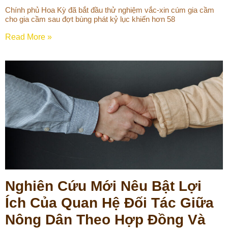
Chính phủ Hoa Kỳ đã bắt đầu thử nghiệm vắc-xin cúm gia cầm
cho gia cầm sau đợt bùng phát kỷ lục khiến hơn 58
Read More »
Nghiên Cứu Mới Nêu Bật Lợi
Ích Của Quan Hệ Đối Tác Giữa
Nông Dân Theo Hợp Đồng Và