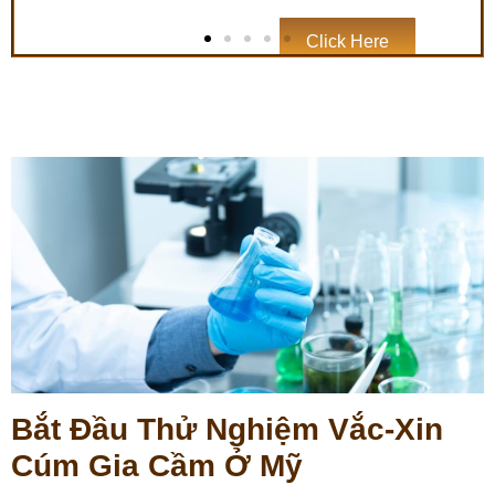
The U.S. Department Of
Agriculture's Food Safety And
Inspection Service Regulates
Aspects Of The Safety And
Labeling Of Traditional (non-
Game) Meats, Poultry, And
Certain Egg Products.
Click Here
Bắt Đầu Thử Nghiệm Vắc-Xin
Cúm Gia Cầm Ở Mỹ