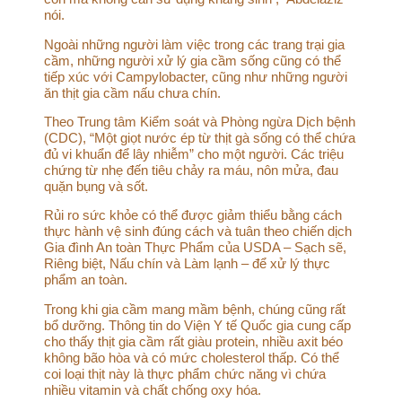
nói.
Ngoài những người làm việc trong các trang trại gia
cầm, những người xử lý gia cầm sống cũng có thể
tiếp xúc với Campylobacter, cũng như những người
ăn thịt gia cầm nấu chưa chín.
Theo Trung tâm Kiểm soát và Phòng ngừa Dịch bệnh
(CDC), “Một giọt nước ép từ thịt gà sống có thể chứa
đủ vi khuẩn để lây nhiễm” cho một người. Các triệu
chứng từ nhẹ đến tiêu chảy ra máu, nôn mửa, đau
quặn bụng và sốt.
Rủi ro sức khỏe có thể được giảm thiểu bằng cách
thực hành vệ sinh đúng cách và tuân theo chiến dịch
Gia đình An toàn Thực Phẩm của USDA – Sạch sẽ,
Riêng biệt, Nấu chín và Làm lạnh – để xử lý thực
phẩm an toàn.
Trong khi gia cầm mang mầm bệnh, chúng cũng rất
bổ dưỡng. Thông tin do Viện Y tế Quốc gia cung cấp
cho thấy thịt gia cầm rất giàu protein, nhiều axit béo
không bão hòa và có mức cholesterol thấp. Có thể
coi loại thịt này là thực phẩm chức năng vì chứa
nhiều vitamin và chất chống oxy hóa.