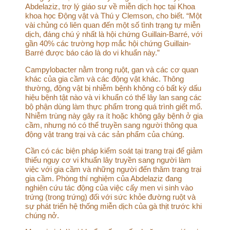
Abdelaziz, trợ lý giáo sư về miễn dịch học tại Khoa
khoa học Động vật và Thú y Clemson, cho biết. “Một
vài chủng có liên quan đến một số tình trạng tự miễn
dịch, đáng chú ý nhất là hội chứng Guillain-Barré, với
gần 40% các trường hợp mắc hội chứng Guillain-
Barré được báo cáo là do vi khuẩn này.”
Campylobacter nằm trong ruột, gan và các cơ quan
khác của gia cầm và các động vật khác. Thông
thường, động vật bị nhiễm bệnh không có bất kỳ dấu
hiệu bệnh tật nào và vi khuẩn có thể lây lan sang các
bộ phận dùng làm thực phẩm trong quá trình giết mổ.
Nhiễm trùng này gây ra ít hoặc không gây bệnh ở gia
cầm, nhưng nó có thể truyền sang người thông qua
động vật trang trại và các sản phẩm của chúng.
Cần có các biện pháp kiểm soát tại trang trại để giảm
thiểu nguy cơ vi khuẩn lây truyền sang người làm
việc với gia cầm và những người đến thăm trang trại
gia cầm. Phòng thí nghiệm của Abdelaziz đang
nghiên cứu tác động của việc cấy men vi sinh vào
trứng (trong trứng) đối với sức khỏe đường ruột và
sự phát triển hệ thống miễn dịch của gà thịt trước khi
chúng nở.