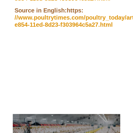
Source in English:https:
//www.poultrytimes.com/poultry_today/ar
e854-11ed-8d23-f303964c5a27.html