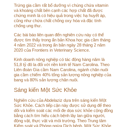
Trứng gia cầm rất bổ dưỡng vì chúng chứa vitamin
và khoáng chất bên cạnh các hợp chất đã được
chứng minh là có hiệu quả trong việc hạ huyết áp,
cũng như chứa chất chống oxy hóa và đặc tính
chống ung thư.
Các bài báo liên quan đến nghiên cứu này có thể
được tìm thấy trong ấn bản Khoa học gia cầm tháng
4 năm 2022 và trong ấn bản ngày 28 tháng 2 năm
2020 của Frontiers in Veterinary Science.
Kinh doanh nông nghiệp có tác động hàng năm là
51,8 tỷ đô la đối với nền kinh tế Nam Carolina. Theo
Liên đoàn Gia cầm Nam Carolina, ngành chăn nuôi
gia cầm chiếm 40% tổng sản lượng nông nghiệp của
bang và 80% sản lượng chăn nuôi.
Sáng kiến Một Sức Khỏe
Nghiên cứu của Abdelaziz dựa trên sáng kiến Một
Sức Khỏe. Cách tiếp cận này được sử dụng để theo
dõi và kiểm soát các mối đe dọa sức khỏe cộng đồng
bằng cách tìm hiểu cách bệnh lây lan giữa người,
động vật, thực vật và môi trường. Theo Trung tâm
Kiểm soát và Phòng ngừa Dịch bệnh, Một Sức Khỏe