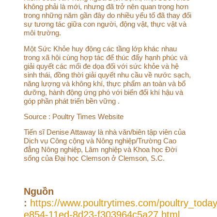
không phải là mới, nhưng đã trở nên quan trọng hơn
trong những năm gần đây do nhiều yếu tố đã thay đổi
sự tương tác giữa con người, động vật, thực vật và
môi trường.
Một Sức Khỏe huy động các tầng lớp khác nhau
trong xã hội cùng hợp tác để thúc đẩy hạnh phúc và
giải quyết các mối đe dọa đối với sức khỏe và hệ
sinh thái, đồng thời giải quyết nhu cầu về nước sạch,
năng lượng và không khí, thực phẩm an toàn và bổ
dưỡng, hành động ứng phó với biến đổi khí hậu và
góp phần phát triển bền vững .
Source : Poultry Times Website
Tiến sĩ Denise Attaway là nhà văn/biên tập viên của
Dịch vụ Công cộng và Nông nghiệp/Trường Cao
đẳng Nông nghiệp, Lâm nghiệp và Khoa học Đời
sống của Đại học Clemson ở Clemson, S.C.
Nguồn
:
https://www.poultrytimes.com/poultry_today
e854-11ed-8d23-f303964c5a27.html