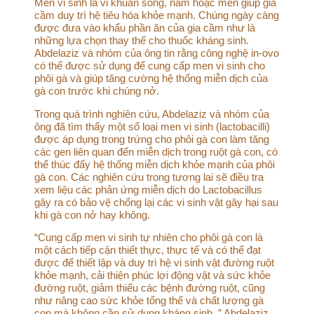
Men vi sinh là vi khuẩn sống, nấm hoặc men giúp gia
cầm duy trì hệ tiêu hóa khỏe mạnh. Chúng ngày càng
được đưa vào khẩu phần ăn của gia cầm như là
những lựa chọn thay thế cho thuốc kháng sinh.
Abdelaziz và nhóm của ông tin rằng công nghệ in-ovo
có thể được sử dụng để cung cấp men vi sinh cho
phôi gà và giúp tăng cường hệ thống miễn dịch của
gà con trước khi chúng nở.
Trong quá trình nghiên cứu, Abdelaziz và nhóm của
ông đã tìm thấy một số loại men vi sinh (lactobacilli)
được áp dụng trong trứng cho phôi gà con làm tăng
các gen liên quan đến miễn dịch trong ruột gà con, có
thể thúc đẩy hệ thống miễn dịch khỏe mạnh của phôi
gà con. Các nghiên cứu trong tương lai sẽ điều tra
xem liệu các phản ứng miễn dịch do Lactobacillus
gây ra có bảo vệ chống lại các vi sinh vật gây hại sau
khi gà con nở hay không.
“Cung cấp men vi sinh tự nhiên cho phôi gà con là
một cách tiếp cận thiết thực, thực tế và có thể đạt
được để thiết lập và duy trì hệ vi sinh vật đường ruột
khỏe mạnh, cải thiện phúc lợi động vật và sức khỏe
đường ruột, giảm thiểu các bệnh đường ruột, cũng
như nâng cao sức khỏe tổng thể và chất lượng gà
con mà không cần sử dụng kháng sinh ,” Abdelaziz