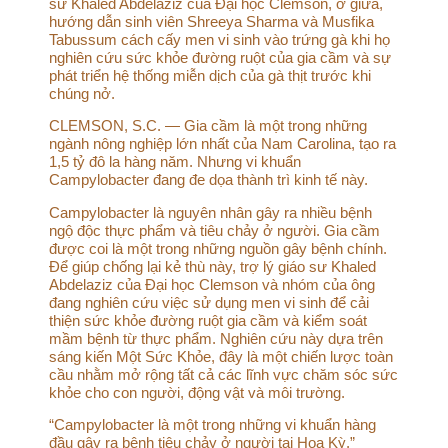
sư Khaled Abdelaziz của Đại học Clemson, ở giữa,
hướng dẫn sinh viên Shreeya Sharma và Musfika
Tabussum cách cấy men vi sinh vào trứng gà khi họ
nghiên cứu sức khỏe đường ruột của gia cầm và sự
phát triển hệ thống miễn dịch của gà thịt trước khi
chúng nở.
CLEMSON, S.C. — Gia cầm là một trong những
ngành nông nghiệp lớn nhất của Nam Carolina, tạo ra
1,5 tỷ đô la hàng năm. Nhưng vi khuẩn
Campylobacter đang đe dọa thành trì kinh tế này.
Campylobacter là nguyên nhân gây ra nhiều bệnh
ngộ độc thực phẩm và tiêu chảy ở người. Gia cầm
được coi là một trong những nguồn gây bệnh chính.
Để giúp chống lại kẻ thù này, trợ lý giáo sư Khaled
Abdelaziz của Đại học Clemson và nhóm của ông
đang nghiên cứu việc sử dụng men vi sinh để cải
thiện sức khỏe đường ruột gia cầm và kiểm soát
mầm bệnh từ thực phẩm. Nghiên cứu này dựa trên
sáng kiến Một Sức Khỏe, đây là một chiến lược toàn
cầu nhằm mở rộng tất cả các lĩnh vực chăm sóc sức
khỏe cho con người, động vật và môi trường.
“Campylobacter là một trong những vi khuẩn hàng
đầu gây ra bệnh tiêu chảy ở người tại Hoa Kỳ,”