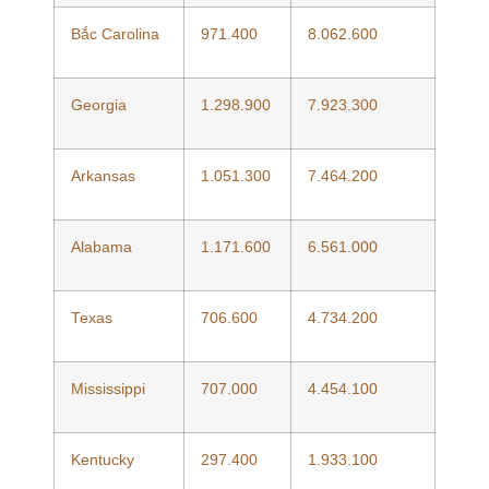
Bắc Carolina
971.400
8.062.600
Georgia
1.298.900
7.923.300
Arkansas
1.051.300
7.464.200
Alabama
1.171.600
6.561.000
Texas
706.600
4.734.200
Mississippi
707.000
4.454.100
Kentucky
297.400
1.933.100